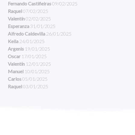
Fernando Castiñeiras
09/02/2025
Raquel
07/02/2025
Valentín
02/02/2025
Esperanza
31/01/2025
Alfredo Caldevilla
26/01/2025
Keila
24/01/2025
Argenis
19/01/2025
Oscar
17/01/2025
Valentín
12/01/2025
Manuel
10/01/2025
Carlos
05/01/2025
Raquel
03/01/2025
COPYRIGHT © 2016 CENTRO CRISTIANO DE
SANTIAGO